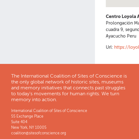
Centro Loyola 
Prolongación M
cuadra 9, segund
Ayacucho
Peru
Url:
https://loy
The International Coalition of Sites of Conscience is
the only global network of historic sites, museums
and memory initiatives that connects past struggles
to today's movements for human rights. We turn
memory into action.
International Coalition of Sites of Conscience
55 Exchange Place
Suite 404
New York, NY 10005
coalition@sitesofconscience.org