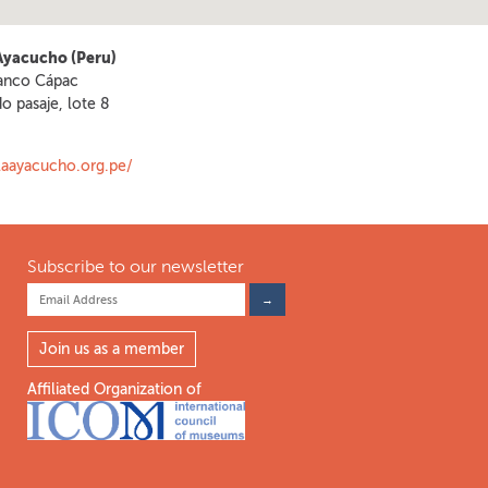
Ayacucho (Peru)
anco Cápac
o pasaje, lote 8
olaayacucho.org.pe/
Subscribe to our newsletter
Join us as a member
Affiliated Organization of