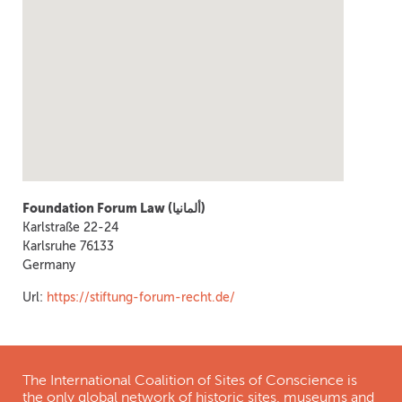
Foundation Forum Law (ألمانيا)
Karlstraße 22-24
Karlsruhe
76133
Germany
Url:
https://stiftung-forum-recht.de/
The International Coalition of Sites of Conscience is
the only global network of historic sites, museums and