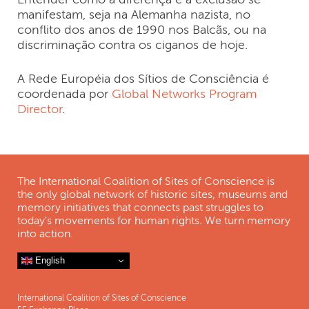
manifestam, seja na Alemanha nazista, no
conflito dos anos de 1990 nos Balcãs, ou na
discriminação contra os ciganos de hoje.
A Rede Européia dos Sítios de Consciência é
coordenada por
Global Networks Program
Director
.
The International Coalition of Sites of Conscience is
the only global network of historic sites, museums and
memory initiatives that connects past struggles to
today's movements for human rights. We turn memory
into action.
English
International Coalition of Sites of Conscience