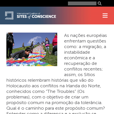
Skip
Search
for:
to
content
As nações européias
enfrentam questões
como: a migração, a
instabilidade
econômica e a
recuperação de
conflitos recentes;
assim, os Sítios
históricos relembram histórias que vão do
Holocausto aos conflitos na Irlanda do Norte,
conhecidos como “The Troubles” (Os
problemas), com o objetivo de criar um
propósito comum na promoção da tolerância.
Qual é o caminho para este propósito comum?
Entender como a diferença e a exclusão se