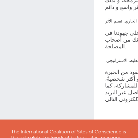
برمجة، و بذلك
الجاري: تقييم الأثر
على جهودنا في
كائك من أصحاب
المصلحة.
تخطيط الاستراتيجي
ود من الخبرة
 أكثر شخصيةً،
لمشاركة، كما
صل عبر البريد
The International Coalition of Sites of Conscience is
the only global network of historic sites, museums