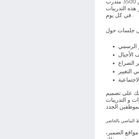
التفاعل مع محتوى الموقع و مع بعضهم البعض بطرق جديدة و عميقة. و قد قام التحالف حتى الآن بتدريب أكثر من 3500 متدرب
 2012، و نحن نرى و نشعر بتأثير هذه التدريبات
في كل يوم.
ر الرسمي
 الأجيال
ر الصراع
 التغيير
اجتماعية
عك على تصميم
ت و التدريبات
بط الماضي بالحاضر
واقع الضمير،