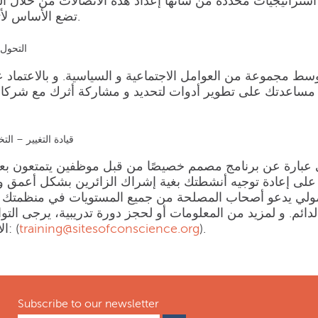
تراتيجيات محددة من شأنها إعداد هذه الاتصالات من خلال ال
تضع الأساس لأثر واسع و دائم.
التحول 
سط مجموعة من العوامل الاجتماعية و السياسية. و بالاعتماد 
يمكنه مساعدتك على تطوير أدوات لتحديد و مشاركة أثرك مع شر
قيادة التغيير – ال
ي عبارة عن برنامج مصمم خصيصًا من قبل موظفين يتمتعون بعق
على إعادة توجيه أنشطتك بغية إشراك الزائرين بشكل أعمق و
لشمولي يدعو أصحاب المصلحة من جميع المستويات في منظمتك ل
ائم. و لمزيد من المعلومات أو لحجز دورة تدريبية، يرجى التوا
).
training@sitesofconscience.org
الالكتروني التالي: (
Subscribe to our newsletter